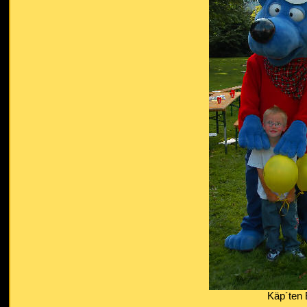
Käp´ten 