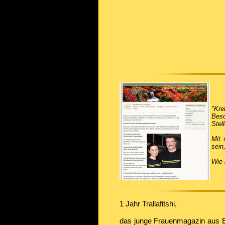
"Kre
Beso
Stel
Mit 
sein
Wie 
1 Jahr Trallafitshi,
das junge Frauenmagazin aus Es